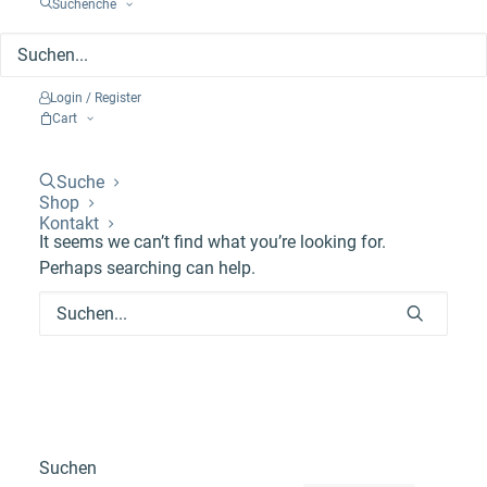
Suchenche
Login / Register
Cart
Suche
Nichts gefunden
Shop
Kontakt
It seems we can’t find what you’re looking for.
Perhaps searching can help.
Suchen