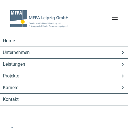
Home
Unternehmen
Datenschutzinformationen
Leistungen
für Besucher der Webseite
Projekte
Wir, die MFPA Leipzig GmbH, Hans-Weigel-Straße 2B,
Karriere
04319 Leipzig, Telefon: +49 (0) 34202 30986-70, E-
Mail:
kontakt@mfpa-leipzig.de
, möchten Ihnen
Kontakt
nachstehend erklären, wie wir Ihre Daten bei Besuch
unserer Website verarbeiten. Bei Fragen zum
Datenschutz steht Ihnen unser
Datenschutzbeauftragter unter
mfpa-leipzig@dsb-