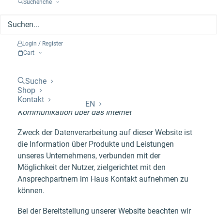
Suchenche
moers.de
gerne zur Verfügung. Weitere Kontaktdaten
finden Sie unter
www.dsb-moers.de
.
Zweck, Rechtsgrundlage, Kategorien von
Login / Register
Cart
Empfängern, Speicherdauer der
Datenverarbeitung
Suche
Zweck: Darstellung des Unternehmens und
Shop
Kontakt
Erbringung von Dienstleistungen sowie
EN
Kommunikation über das Internet
Zweck der Datenverarbeitung auf dieser Website ist
die Information über Produkte und Leistungen
unseres Unternehmens, verbunden mit der
Möglichkeit der Nutzer, zielgerichtet mit den
Ansprechpartnern im Haus Kontakt aufnehmen zu
können.
Bei der Bereitstellung unserer Website beachten wir