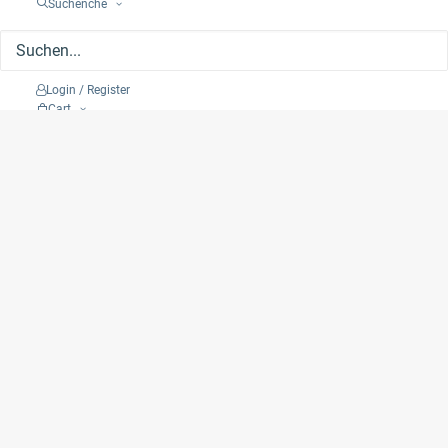
Suchenche
weiter zum MFPA Leistungsfinder
ᐳ
Login / Register
Cart
Suche
Shop
Kontakt